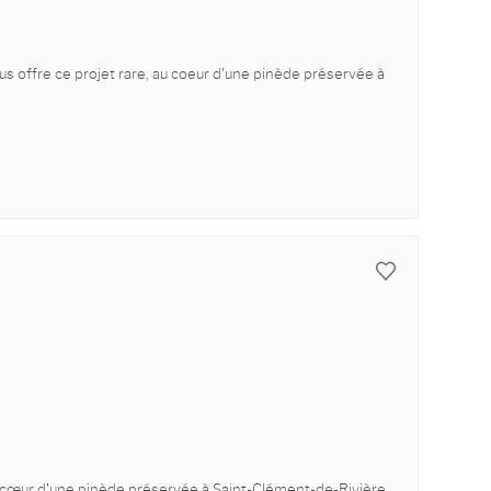
us offre ce projet rare, au coeur d'une pinède préservée à
au cœur d'une pinède préservée à Saint-Clément-de-Rivière