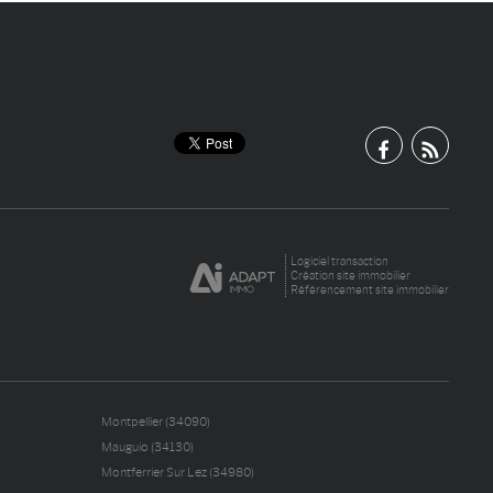
Logiciel transaction
Création site immobilier
Référencement site immobilier
Montpellier (34090)
Mauguio (34130)
Montferrier Sur Lez (34980)