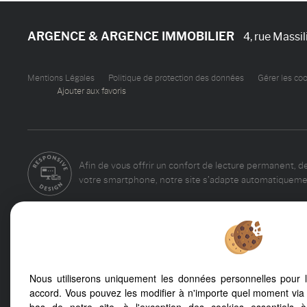
ARGENCE & ARGENCE IMMOBILIER
4, rue Massil
Mentions Légales
Politique de protection des données
Gérer les co
Ajouter aux favoris
Afin de vous offrir un confort de lecture permanent, d
votre smartphone, notre site s’adapte automatiquemen
Montpellier (34000)
Castelnau Le Lez 
Nous utiliserons uniquement les données personnelles pour 
Baillargues (34670)
Sete (34200)
accord. Vous pouvez les modifier à n'importe quel moment via 
Montpellier (34070)
Palavas Les Flots