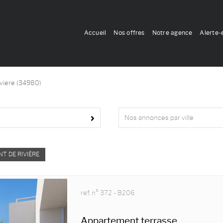
Accueil
Nos offres
Notre agence
Alerte-
iviere (34980)
Nos annonces par ville
NT DE RIVIÈRE
ref. n° 372 - B206
Appartement terrasse