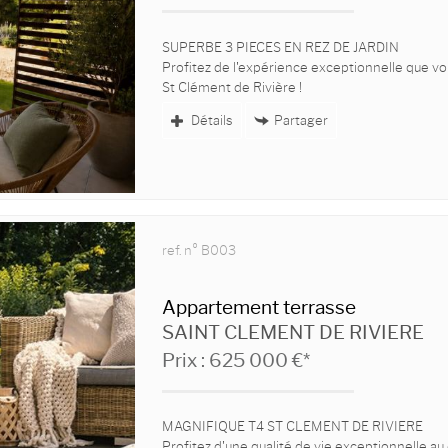
SUPERBE 3 PIECES EN REZ DE JARDIN
Profitez de l'expérience exceptionnelle que vo
St Clément de Rivière !
Ce bien de 68 m2 aux...
Détails
Partager
ref. n° B003
Appartement terrasse
SAINT CLEMENT DE RIVIERE
Prix : 625 000 €*
MAGNIFIQUE T4 ST CLEMENT DE RIVIERE
Profitez d'une qualité de vie exceptionnelle 