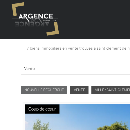
7
biens immobiliers en vente trouvés à saint clement de r
Vente
NOUVELLE RECHERCHE
VENTE
VILLE : SAINT CLÉME