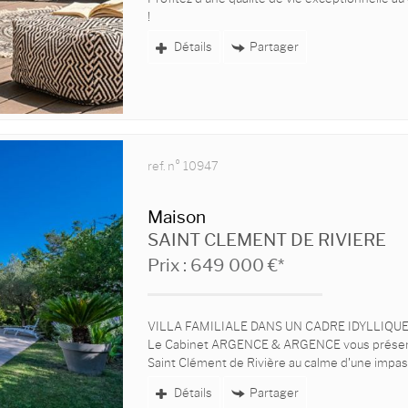
!
Détails
Partager
Découvrez ce magnifique appartement T4 de...
ref. n° 10947
Maison
SAINT CLEMENT DE RIVIERE
Prix : 649 000 €*
VILLA FAMILIALE DANS UN CADRE IDYLLIQU
Le Cabinet ARGENCE & ARGENCE vous présente 
Saint Clément de Rivière au calme d'une impasse
Détails
Partager