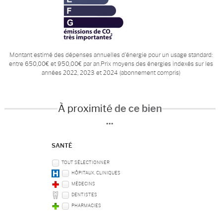
Montant estimé des dépenses annuelles d'énergie pour un usage standard:
entre 650,00€ et 950,00€ par an.Prix moyens des énergies indexés sur les
années 2022, 2023 et 2024 (abonnement compris)
À proximité
de ce bien
...
SANTÉ
TOUT SÉLECTIONNER
HÔPITAUX, CLINIQUES
MÉDECINS
DENTISTES
PHARMACIES