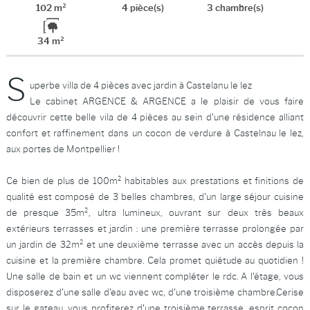
102 m²
4 pièce(s)
3 chambre(s)
34 m²
S
uperbe villa de 4 pièces avec jardin à Castelanu le lez
Le cabinet ARGENCE & ARGENCE a le plaisir de vous faire
découvrir cette belle vila de 4 pièces au sein d'une résidence alliant
confort et raffinement dans un cocon de verdure à Castelnau le lez,
aux portes de Montpellier !
Ce bien de plus de 100m² habitables aux prestations et finitions de
qualité est composé de 3 belles chambres, d'un large séjour cuisine
de presque 35m², ultra lumineux, ouvrant sur deux très beaux
extérieurs terrasses et jardin : une première terrasse prolongée par
un jardin de 32m² et une deuxième terrasse avec un accès depuis la
cuisine et la première chambre. Cela promet quiétude au quotidien !
Une salle de bain et un wc viennent compléter le rdc. A l'étage, vous
disposerez d'une salle d'eau avec wc, d'une troisième chambre.Cerise
sur le gateau, vous profiterez d'une troisième terrasse, esprit cocon