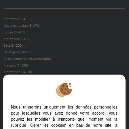
Montpellier (34000)
Castelnau Le Lez (34170)
Lattes (34970)
Montpellier (34090)
Sete (34200)
Baillargues (34670)
Saint Clement De Riviere (34980)
Mauguio (34130)
Montpellier (34070)
Palavas Les Flots (34250)
Montferrier Sur Lez (34980)
Nimes (30000)
La Grande-motte (34280)
Castries (34160)
Nous utiliserons uniquement les données personnelles
Cournonterral (34660)
pour lesquelles vous avez donné votre accord. Vous
pouvez les modifier à n'importe quel moment via la
Saussines (34160)
rubrique "Gérer les cookies" en bas de notre site, à
Sommieres (30250)