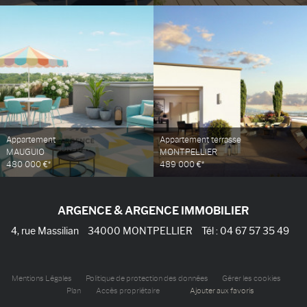
Appartement
Appartement terrasse
MAUGUIO
MONTPELLIER
480 000 €*
489 000 €*
ARGENCE & ARGENCE IMMOBILIER
4, rue Massilian
34000
MONTPELLIER
Tél :
04 67 57 35 49
Mentions Légales
Politique de protection des données
Gérer les cookies
Plan
Accès propriétaire
Ajouter aux favoris