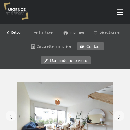
Retour
Partager
Imprimer
Sélectionner
Accueil
Calculette financière
Contact
Nos offres
Demander une visite
Notre agence
Alerte-email
Actualités
Contact
Recrutement
Mon compte