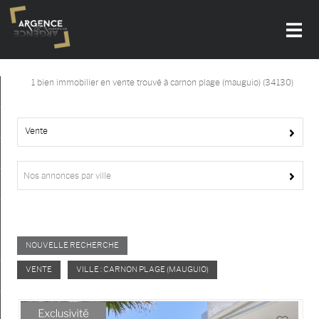
1
bien immobilier en vente trouvé à carnon plage (mauguio) (34130)
Accueil
Nos offres
Vente
Notre agence
Nos annonces par ville
Alerte-email
Actualités
NOUVELLE RECHERCHE
Contact
VENTE
VILLE : CARNON PLAGE (MAUGUIO)
Recrutement
Mon compte