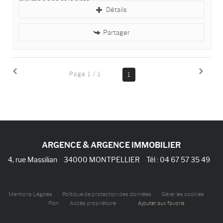
minutes à pied de la plage .
Détails
Le cabinet ARGENCE & ARGENCE vous propose en...
Partager
Page 1 / 1
1
ARGENCE & ARGENCE IMMOBILIER
4, rue Massilian
34000
MONTPELLIER
Tél :
04 67 57 35 49
Mentions Légales
Politique de protection des données
Gérer les cookies
Plan
Accès propriétaire
Ajouter aux favoris