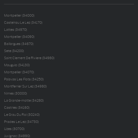
Montpellier (34000)
Castelnau Le Lez (34170)
Lattes (34970)
Montpellier (34090)
Baillargues (34670)
Sete (34200)
Saint Clement De Riviere (34980)
Mauguio (34130)
Montpellier (34070)
Palavas Les Flots (34250)
Montferrier Sur Lez (34980)
Nimes (30000)
La Grande-motte (34280)
Castries (34160)
Le Grau Du Roi (30240)
Prades Le Lez (34730)
Uzes (30700)
Juvignac (34990)