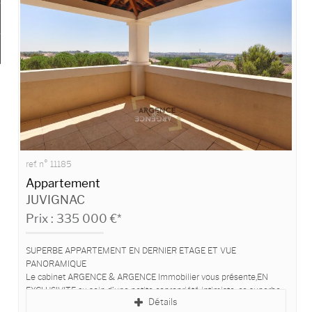
Ma sélection
0
ref. n° 11185
Appartement
JUVIGNAC
Prix : 335 000 €*
SUPERBE APPARTEMENT EN DERNIER ETAGE ET VUE
PANORAMIQUE
Le cabinet ARGENCE & ARGENCE Immobilier vous présente,EN
EXCLUSIVITE au sein d’une petite copropriété intimiste, ce superbe
Détails
appartement 3 pièces situé...