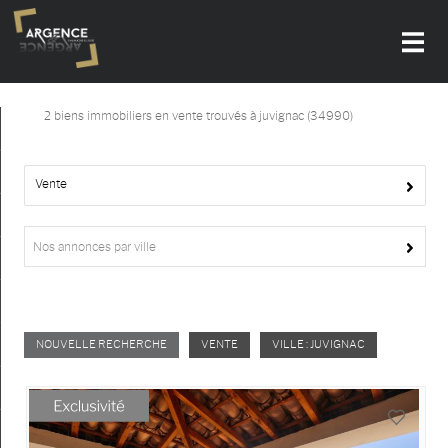
2
biens immobiliers en vente trouvés à juvignac (34990)
Accueil
Nos offres
Vente
Notre agence
Nos annonces par ville
Alerte-email
Actualités
NOUVELLE RECHERCHE
VENTE
VILLE : JUVIGNAC
Contact
Recrutement
Mon compte