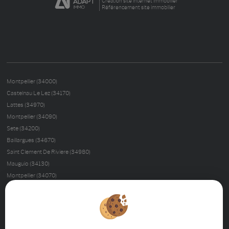
Création site internet immobilier
Référencement site immobilier
Montpellier (34000)
Castelnau Le Lez (34170)
Lattes (34970)
Montpellier (34090)
Sete (34200)
Baillargues (34670)
Saint Clement De Riviere (34980)
Mauguio (34130)
Montpellier (34070)
Palavas Les Flots (34250)
Montferrier Sur Lez (34980)
Nimes (30000)
La Grande-motte (34280)