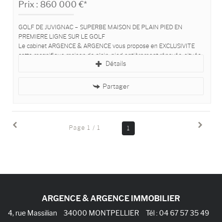
Prix : 860 000 €*
GOLF DE JUVIGNAC – SUPERBE MAISON DE PLAIN PIED EN
PREMIERE LIGNE SUR LE GOLF
Le cabinet ARGENCE & ARGENCE vous propose en EXCLUSIVITE
cette magnifique maison de plain-pied entièrement rénovée, située
Détails
dans un environnement...
Partager
Page 1 / 1
1
ARGENCE & ARGENCE IMMOBILIER
4, rue Massilian
34000
MONTPELLIER
Tél :
04 67 57 35 49