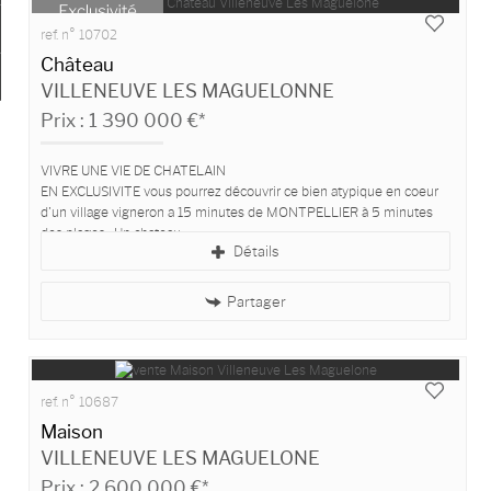
Ma sélection
0
ref. n° 10702
Château
VILLENEUVE LES MAGUELONNE
Prix : 1 390 000 €*
VIVRE UNE VIE DE CHATELAIN
EN EXCLUSIVITE vous pourrez découvrir ce bien atypique en coeur
d'un village vigneron a 15 minutes de MONTPELLIER à 5 minutes
des plages . Un chateau...
Détails
Partager
ref. n° 10687
Maison
VILLENEUVE LES MAGUELONE
Prix : 2 600 000 €*