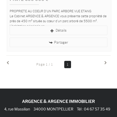
PROPRIETE AU COEUR D'UN PARC ARBORE VUE ETANG
Le Cabinet ARGENCE & ARGENCE vous présente cette propriété de
près de 450 m² située au cœur d'un parc arboré de 5500 m².
L'habitation principale se...
Détails
Partager
Page 1 / 1
1
ARGENCE & ARGENCE IMMOBILIER
4, rue Massilian
34000
MONTPELLIER
Tél :
04 67 57 35 49