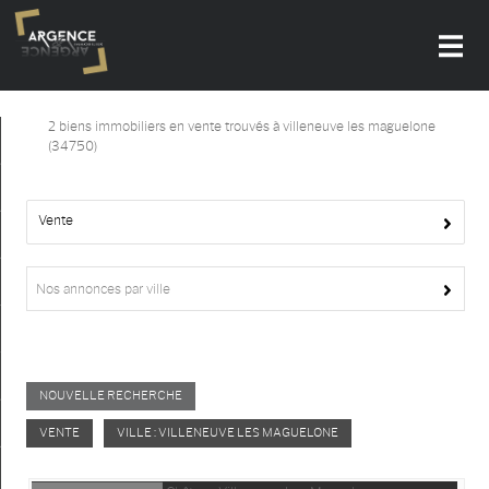
2
biens immobiliers en vente trouvés à villeneuve les maguelone
Accueil
(34750)
Nos offres
Vente
Notre agence
Alerte-email
Nos annonces par ville
Actualités
Contact
NOUVELLE RECHERCHE
Recrutement
VENTE
VILLE : VILLENEUVE LES MAGUELONE
Mon compte