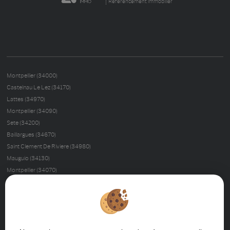
Référencement immobilier
Montpellier (34000)
Castelnau Le Lez (34170)
Lattes (34970)
Montpellier (34090)
Sete (34200)
Baillargues (34670)
Saint Clement De Riviere (34980)
Mauguio (34130)
Montpellier (34070)
Palavas Les Flots (34250)
Montferrier Sur Lez (34980)
Nimes (30000)
La Grande-motte (34280)
Castries (34160)