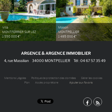
Villa
Maison
MONTFERRIER SUR LEZ
MONTPELLIER
1 550 000 €*
1 495 000 €*
ARGENCE & ARGENCE IMMOBILIER
4, rue Massilian
34000
MONTPELLIER
Tél :
04 67 57 35 49
Mentions Légales
Politique de protection des données
Gérer les cookies
Plan
Accès propriétaire
Ajouter aux favoris