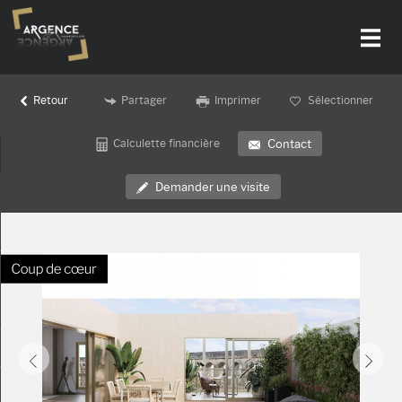
Retour
Partager
Imprimer
Sélectionner
Accueil
Calculette financière
Contact
Nos offres
Demander une visite
Notre agence
Alerte-email
Actualités
Contact
Recrutement
Mon compte