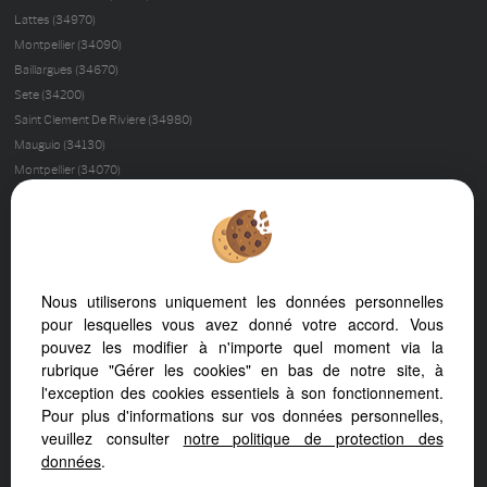
Lattes (34970)
Montpellier (34090)
Baillargues (34670)
Sete (34200)
Saint Clement De Riviere (34980)
Mauguio (34130)
Montpellier (34070)
Palavas Les Flots (34250)
Nimes (30000)
Montferrier Sur Lez (34980)
La Grande-motte (34280)
Castries (34160)
Nous utiliserons uniquement les données personnelles
Prades Le Lez (34730)
pour lesquelles vous avez donné votre accord. Vous
pouvez les modifier à n'importe quel moment via la
Uzes (30700)
rubrique "Gérer les cookies" en bas de notre site, à
Juvignac (34990)
l'exception des cookies essentiels à son fonctionnement.
Villeneuve Les Maguelone (34750)
Pour plus d'informations sur vos données personnelles,
Cournonterral (34660)
veuillez consulter
notre politique de protection des
Saussines (34160)
données
.