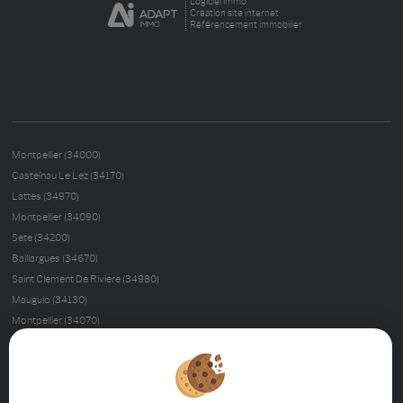
Logiciel immo
Création site internet
Référencement immobilier
Montpellier (34000)
Castelnau Le Lez (34170)
Lattes (34970)
Montpellier (34090)
Sete (34200)
Baillargues (34670)
Saint Clement De Riviere (34980)
Mauguio (34130)
Montpellier (34070)
Palavas Les Flots (34250)
Montferrier Sur Lez (34980)
Nimes (30000)
La Grande-motte (34280)