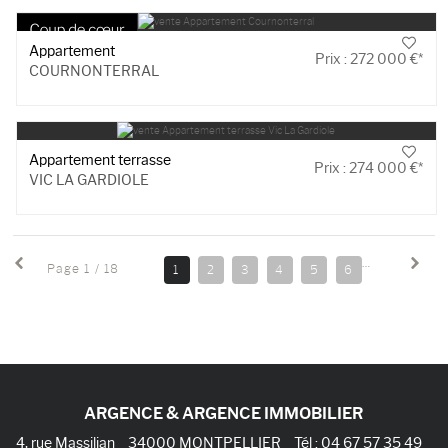
Appartement
Prix : 272 000 €*
COURNONTERRAL
Appartement terrasse
Prix : 274 000 €*
VIC LA GARDIOLE
Page 1 / 18
1
2
3
4
5
6
7
8
ARGENCE & ARGENCE IMMOBILIER
4, rue Massilian
34000
MONTPELLIER
Tél :
04 67 57 35 49